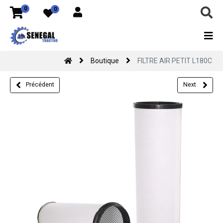
0
0
Boutique
FILTRE AIR PETIT L180C
Précédent
Next