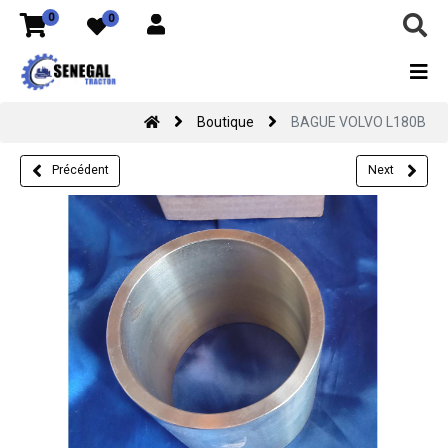
0
0
Boutique
BAGUE VOLVO L180B
Précédent
Next