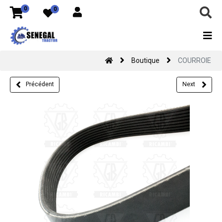
0
0
Boutique
COURROIE
Précédent
Next