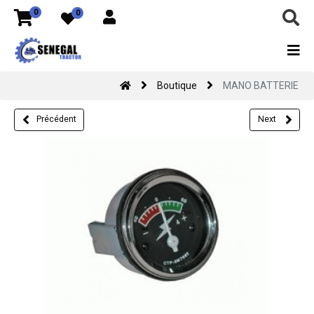
0
0
Boutique
MANO BATTERIE
Précédent
Next