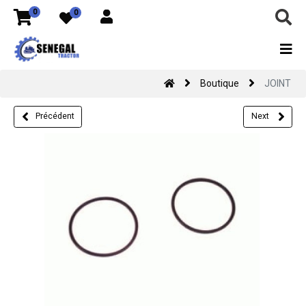
0
0
Boutique
JOINT
Précédent
Next