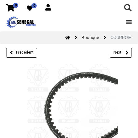
0
0
Boutique
COURROIE
Précédent
Next