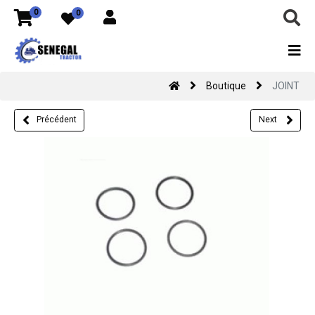
0
0
Boutique
JOINT
Précédent
Next