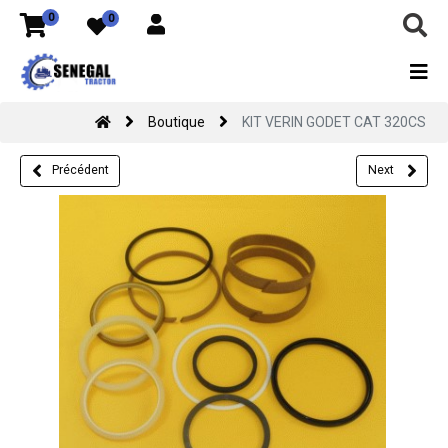
0
0
Boutique
KIT VERIN GODET CAT 320CS
Précédent
Next