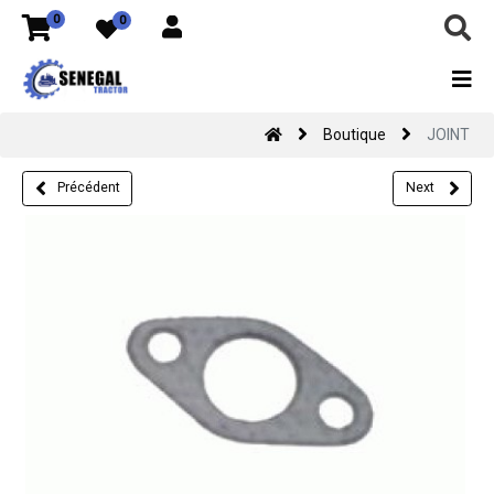
0
0
Boutique
JOINT
Précédent
Next