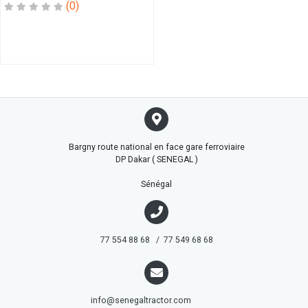
BAGUE
(0)
BEC
BIELLE
BIT
BOUCHON
BOUGIE
BOULLON
BOUTON
CABLE
Bargny route national en face gare ferroviaire
CAGE
DP Dakar ( SENEGAL )
CAL
CAL
Sénégal
LATERAL
CAPTEUR
CARDAN
77 554 88 68 / 77 549 68 68
CASSETTE
CASTEUR
CATRIDGE
CHAINE
info@senegaltractor.com