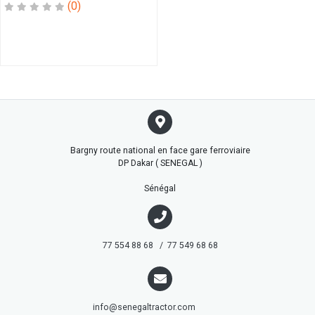
BAGUE
(0)
BEC
BIELLE
BIT
BOUCHON
BOUGIE
BOULLON
BOUTON
CABLE
Bargny route national en face gare ferroviaire
CAGE
DP Dakar ( SENEGAL )
CAL
CAL
Sénégal
LATERAL
CAPTEUR
CARDAN
77 554 88 68 / 77 549 68 68
CASSETTE
CASTEUR
CATRIDGE
CHAINE
info@senegaltractor.com