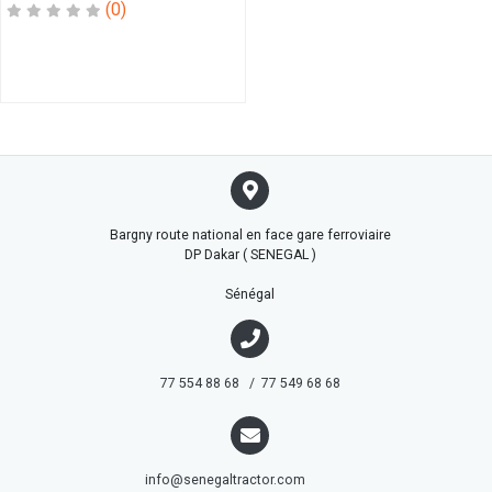
BAGUE
(0)
BEC
BIELLE
BIT
BOUCHON
BOUGIE
BOULLON
BOUTON
CABLE
Bargny route national en face gare ferroviaire
CAGE
DP Dakar ( SENEGAL )
CAL
CAL
Sénégal
LATERAL
CAPTEUR
CARDAN
77 554 88 68 / 77 549 68 68
CASSETTE
CASTEUR
CATRIDGE
CHAINE
info@senegaltractor.com