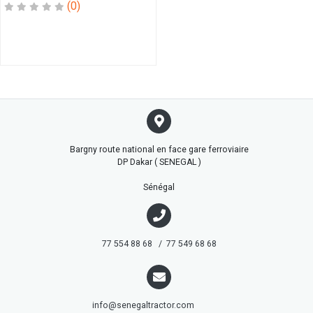
BAGUE
(0)
BEC
BIELLE
BIT
BOUCHON
BOUGIE
BOULLON
BOUTON
CABLE
Bargny route national en face gare ferroviaire
CAGE
DP Dakar ( SENEGAL )
CAL
CAL
Sénégal
LATERAL
CAPTEUR
CARDAN
77 554 88 68 / 77 549 68 68
CASSETTE
CASTEUR
CATRIDGE
CHAINE
info@senegaltractor.com