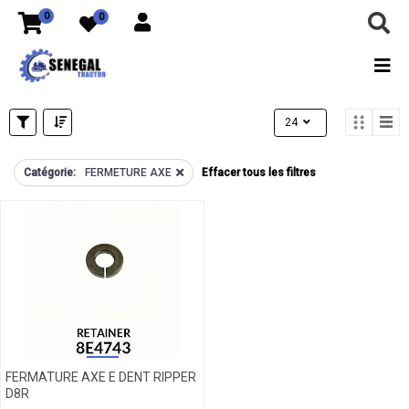
FILTRES
0
0
CATÉGORIES
Tous
les
produits
24
TOUT
ACCELERATEUR
Catégorie:
FERMETURE AXE
Effacer tous les filtres
ADAPTATEUR
ALTERNATEUR
AMORTISSEUR
ANNEAU
ARRET
ARRET
FILTRES
D'HUILE
MARQUES
ARRET
GRAISSEUR
ATTACHE
FERMATURE AXE E DENT RIPPER
AXE
D8R