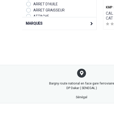
ARRET D'HUILE
KMP
ARRET GRAISSEUR
CAL
ATTACHE
CAT
AXE
MARQUES
BAGUE
BEC
BIELLE
BIT
BOUCHON
BOUGIE
BOULLON
BOUTON
CABLE
CAGE
Bargny route national en face gare ferroviair
DP Dakar ( SENEGAL )
CAL
CAL LATERAL
Sénégal
CAPTEUR
CARDAN