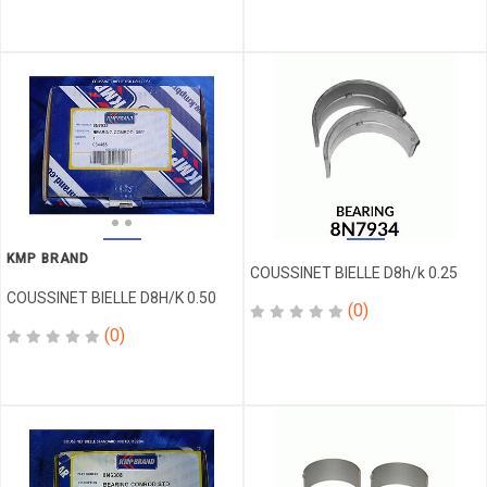
FILTRES
FLEX
FLEXIBLE
FUSIBLE
GALET
GARNITURE
GOUCHON
GUIDE
IMPELLER
INDICATEUR
KMP BRAND
COUSSINET BIELLE D8h/k 0.25
INJECTEUR
COUSSINET BIELLE D8H/K 0.50
(0)
INTERRUPTEUR
(0)
JAUGE
JAUGEAGE
JOINT
JOINT DE
CULASSE
JOINT