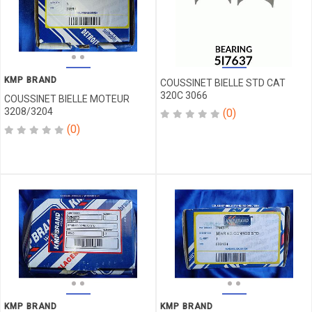
EN
FER
KIT
KIT
JOINT
KIT
KMP BRAND
COUSSINET BIELLE STD CAT
SEGMENT
320C 3066
COUSSINET BIELLE MOTEUR
KIT
3208/3204
(0)
SEGMENT
(0)
MOTEUR
KIT
VERIN
KIT
VOLVO
LAME
LANIERE
MANO
MANO
D'EAU
MANO
KMP BRAND
KMP BRAND