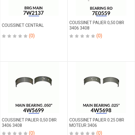
SOUPAPE
SWITCH
TETE
COUSSINET PALIER 0,50 D8R
GRAISSEUR
COUSSINET CENTRAL
3406 3408
THERMOMETRE
(0)
(0)
TOUS
TUYAU
TUYAU
INJECTEUR
V
CLAMP
VALVE
VILEBREQUIN
VIS
VITRE
COUSSINET PALIER 0,50 D8R
COUSSINET PALIER 0.25 D8R
3406 3408
MOTEUR 3406
(0)
(0)