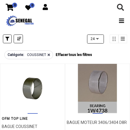
FILTRES
0
0
CATÉGORIES
Tous
les
produits
24
TOUT
ACCELERATEUR
Catégorie:
COUSSINET
Effacer tous les filtres
ADAPTATEUR
ALTERNATEUR
AMORTISSEUR
ANNEAU
ARRET
ARRET
FILTRES
D'HUILE
MARQUES
ARRET
GRAISSEUR
ATTACHE
OFM TOP LINE
ÉCHELLE
BAGUE MOTEUR 3406/3404 D8R
AXE
BAGUE COUSSINET
DES