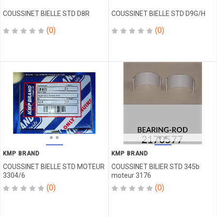
TEMPERATURE
COUSSINET BIELLE STD D8R
COUSSINET BIELLE STD D9G/H
OCCASION
PISTON
(0)
(0)
PLAQUE
POCHETTE
POLI
POLY
POMPANT
INJECTION
POMPE
POMPE
A EAU
POMPE
TRANSMISSION
KMP BRAND
KMP BRAND
POMPETTE
COUSSINET BIELLE STD MOTEUR
COUSSINET BILIER STD 345b
POMPETTE
3304/6
moteur 3176
GASOIL
(0)
(0)
PORTE
DENTS
PRE