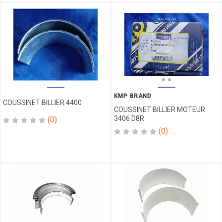
CHAMBRE
REFRIGERANT
REGULATEUR
RING
ROBINET
RONDELLE
ROUE
FOLLE
KMP BRAND
COUSSINET BILLIER 4400
ROULEMENT
COUSSINET BILLIER MOTEUR
SCERCLIP
3406 D8R
(0)
SEGMENT
(0)
SEGMENT
DIRECT
SENSOR
SIEGE
SIX
PONT
SOCKET
SCREW