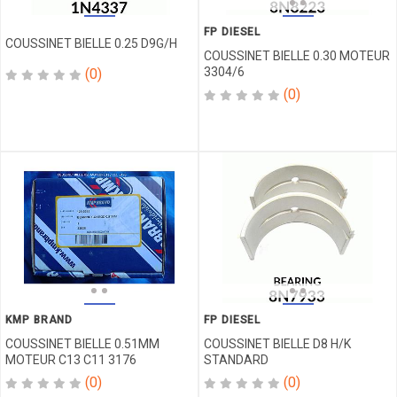
ELECTROVANE
FP DIESEL
ELEMENT
COUSSINET BIELLE 0.25 D9G/H
ELEMENT
COUSSINET BIELLE 0.30 MOTEUR
3304/6
(0)
POMPE
(0)
EPAULE
FELLURE
FERMETURE
AXE
FERMETURE
DENT
FILTRE
FILTRE
A AIR
FILTRE
A
HUILE
KMP BRAND
FP DIESEL
FILTRE
COUSSINET BIELLE 0.51MM
COUSSINET BIELLE D8 H/K
EAU
MOTEUR C13 C11 3176
STANDARD
FILTRE
(0)
(0)
GASOIL