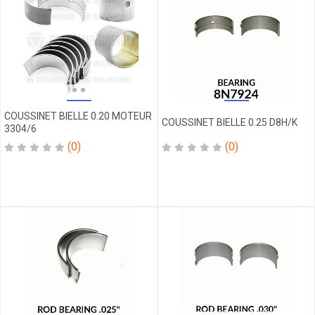
CHAPEAU
CHEMISE
CLAMP
CLOISON
COMPRESSEUR
COMPTEUR
CORONE
COUSSINET BIELLE 0.20 MOTEUR
COUSSINET BIELLE 0.25 D8H/K
COUDE
3304/6
COURROIE
(0)
(0)
COUSSINET
CULASSE
DECANTEUR
DEMAREUR
DENT
DENT
RIPPER
DISQUE
ECROU
ELBOW