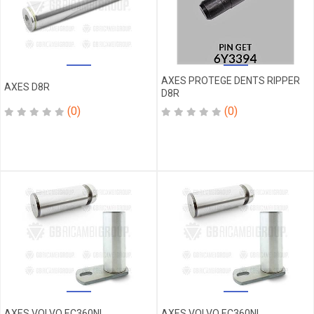
EN
FER
KIT
KIT
JOINT
KIT
AXES PROTEGE DENTS RIPPER
AXES D8R
D8R
SEGMENT
(0)
(0)
KIT
SEGMENT
MOTEUR
KIT
VERIN
KIT
VOLVO
LAME
LANIERE
MANO
MANO
D'EAU
MANO
AXES VOLVO EC360NL
AXES VOLVO EC360NL