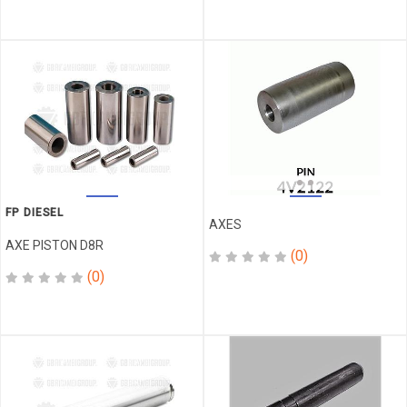
FILTRES
FLEX
FLEXIBLE
FUSIBLE
GALET
GARNITURE
GOUCHON
GUIDE
IMPELLER
FP DIESEL
INDICATEUR
AXES
INJECTEUR
AXE PISTON D8R
(0)
INTERRUPTEUR
(0)
JAUGE
JAUGEAGE
JOINT
JOINT DE
CULASSE
JOINT