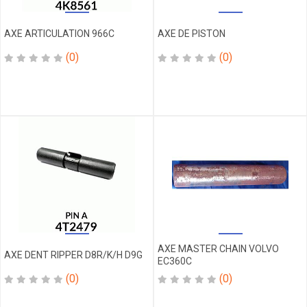
ELECTROVANE
ELEMENT
AXE ARTICULATION 966C
AXE DE PISTON
ELEMENT
(0)
(0)
POMPE
EPAULE
FELLURE
FERMETURE
AXE
FERMETURE
DENT
FILTRE
FILTRE
A AIR
FILTRE
A
HUILE
AXE MASTER CHAIN VOLVO
AXE DENT RIPPER D8R/K/H D9G
FILTRE
EC360C
EAU
(0)
(0)
FILTRE
GASOIL