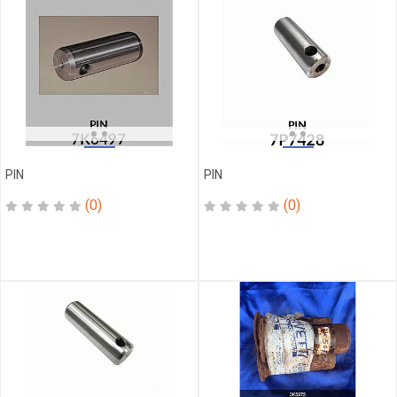
CHAMBRE
REFRIGERANT
REGULATEUR
RING
ROBINET
RONDELLE
ROUE
FOLLE
PIN
PIN
ROULEMENT
(0)
(0)
SCERCLIP
SEGMENT
SEGMENT
DIRECT
SENSOR
SIEGE
SIX
PONT
SOCKET
SCREW