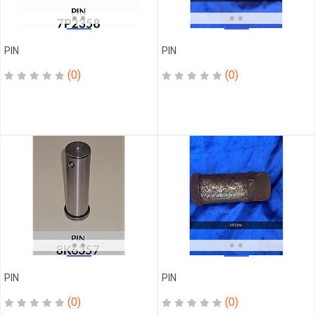
SOUPAPE
SWITCH
TETE
PIN
PIN
GRAISSEUR
(0)
(0)
THERMOMETRE
TOUS
TUYAU
TUYAU
INJECTEUR
V
CLAMP
VALVE
VILEBREQUIN
VIS
VITRE
PIN
PIN
(0)
(0)