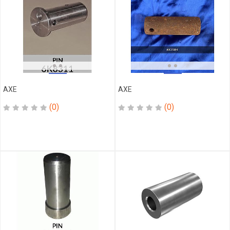
CHAPEAU
CHEMISE
CLAMP
CLOISON
COMPRESSEUR
COMPTEUR
CORONE
AXE
AXE
COUDE
COURROIE
(0)
(0)
COUSSINET
CULASSE
DECANTEUR
DEMAREUR
DENT
DENT
RIPPER
DISQUE
ECROU
ELBOW