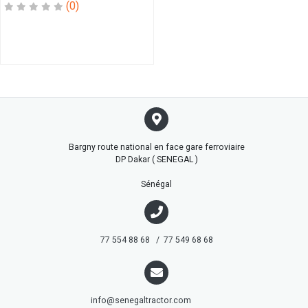
BAGUE
(0)
BEC
BIELLE
BIT
BOUCHON
BOUGIE
BOULLON
BOUTON
CABLE
Bargny route national en face gare ferroviaire
CAGE
DP Dakar ( SENEGAL )
CAL
CAL
Sénégal
LATERAL
CAPTEUR
CARDAN
77 554 88 68 / 77 549 68 68
CASSETTE
CASTEUR
CATRIDGE
CHAINE
info@senegaltractor.com